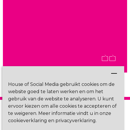
persoonlijke training verzorgd zodat,
en pragmatisch uit, luistert naar de
zelfs in tijden dat alles ineens online
behoefte van de deelnemers in de groep
moet, iedereen betrokken blijft en wijzer
en creëert (ook online) een ontspannen
en enthousiast de training uitkomt. "
sfeer. Top werk!"
Charlotte Trommelen
Jeroen Teijink
Marketing Manager & Director &C Talent | &C
CEO | Techsharks
House of Social Media gebruikt cookies om de
website goed te laten werken en om het
gebruik van de website te analyseren. U kunt
ervoor kiezen om alle cookies te accepteren of
te weigeren. Meer informatie vindt u in onze
cookieverklaring en privacyverklaring.