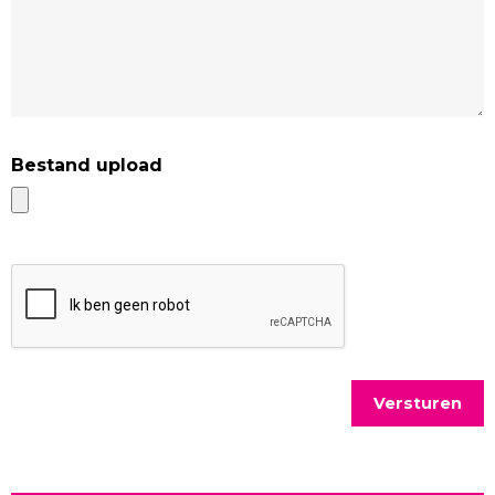
Aanbod
Blogs en podcasts
Referenties
Bestand upload
LinkedIn Power
In de media
Contact